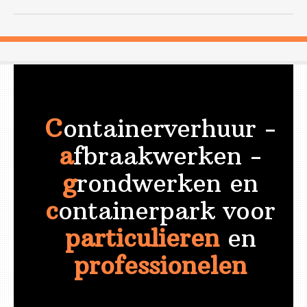
C
ontainerverhuur -
a
fbraakwerken -
g
rondwerken en
c
ontainerpark voor
particulieren
en
professionelen