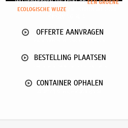
WIJ VERWERKEN UW AFVAL OP
EEN GROENE
ECOLOGISCHE WIJZE
ZO HOUDEN WE ONZE
OMGEVING REIN
OFFERTE AANVRAGEN
Vraag gratis en vrijblijvend een offerte aan
BESTELLING PLAATSEN
Snel en gemakkelijk een container bestellen
CONTAINER OPHALEN
Klaar? Wij komen jouw afval ophalen