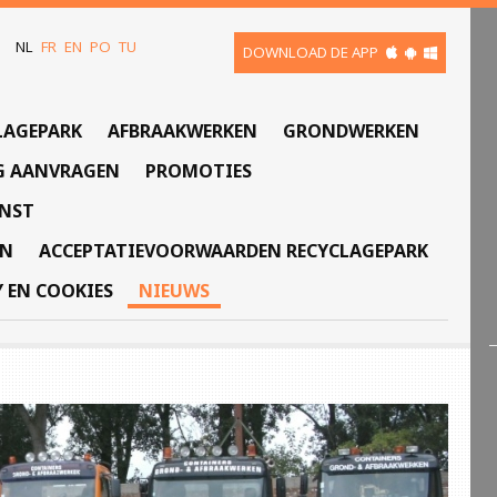
NL
FR
EN
PO
TU
DOWNLOAD DE APP
LAGEPARK
AFBRAAKWERKEN
GRONDWERKEN
G AANVRAGEN
PROMOTIES
ENST
EN
ACCEPTATIEVOORWAARDEN RECYCLAGEPARK
Y EN COOKIES
NIEUWS