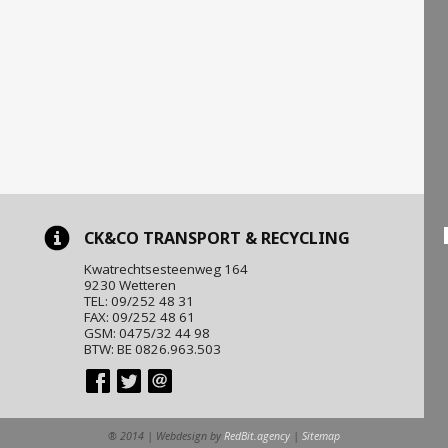
CK&CO TRANSPORT & RECYCLING
Kwatrechtsesteenweg 164
9230 Wetteren
TEL: 09/252 48 31
FAX: 09/252 48 61
GSM: 0475/32 44 98
BTW: BE 0826.963.503
® 2014 | Webdesign by
RedBit.agency
|
Sitemap