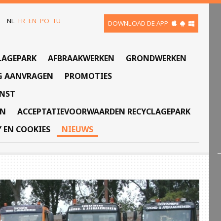
NL
FR
EN
PO
TU
DOWNLOAD DE APP
LAGEPARK
AFBRAAKWERKEN
GRONDWERKEN
G AANVRAGEN
PROMOTIES
ENST
EN
ACCEPTATIEVOORWAARDEN RECYCLAGEPARK
Y EN COOKIES
NIEUWS