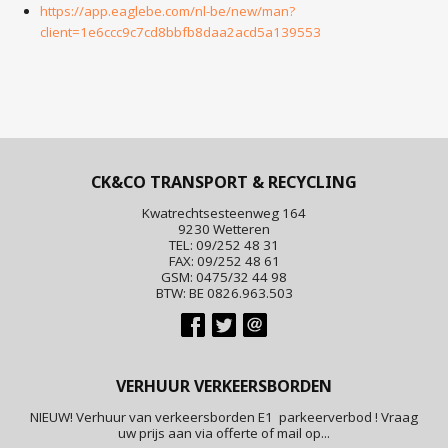
https://app.eaglebe.com/nl-be/new/man?
client=1e6ccc9c7cd8bbfb8daa2acd5a139553
CK&CO TRANSPORT & RECYCLING
Kwatrechtsesteenweg 164
9230 Wetteren
TEL: 09/252 48 31
FAX: 09/252 48 61
GSM: 0475/32 44 98
BTW: BE 0826.963.503
VERHUUR VERKEERSBORDEN
NIEUW! Verhuur van verkeersborden E1 parkeerverbod ! Vraag
uw prijs aan via offerte of mail op...