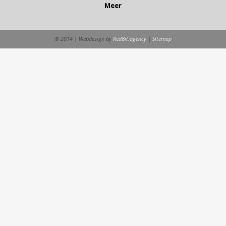
Meer
® 2014 | Webdesign by
RedBit.agency
|
Sitemap