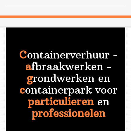
C
ontainerverhuur -
a
fbraakwerken -
g
rondwerken en
c
ontainerpark voor
particulieren
en
professionelen