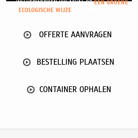
WIJ VERWERKEN UW AFVAL OP
EEN GROENE
ECOLOGISCHE WIJZE
ZO HOUDEN WE ONZE
OMGEVING REIN
OFFERTE AANVRAGEN
Vraag gratis en vrijblijvend een offerte aan
BESTELLING PLAATSEN
Snel en gemakkelijk een container bestellen
CONTAINER OPHALEN
Klaar? Wij komen jouw afval ophalen