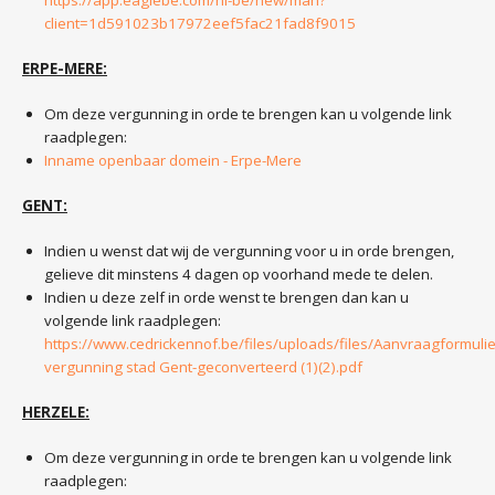
https://app.eaglebe.com/nl-be/new/man?
client=1d591023b17972eef5fac21fad8f9015
ERPE-MERE:
Om deze vergunning in orde te brengen kan u volgende link
raadplegen:
Inname openbaar domein - Erpe-Mere
GENT:
Indien u wenst dat wij de vergunning voor u in orde brengen,
gelieve dit minstens 4 dagen op voorhand mede te delen.
Indien u deze zelf in orde wenst te brengen dan kan u
volgende link raadplegen:
https://www.cedrickennof.be/files/uploads/files/Aanvraagformulie
vergunning stad Gent-geconverteerd (1)(2).pdf
HERZELE:
Om deze vergunning in orde te brengen kan u volgende link
raadplegen: