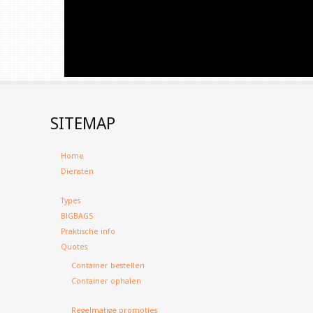
SITEMAP
Home
Diensten
Types
BIGBAGS
Praktische info
Quotes
Container bestellen
Container ophalen
Regelmatige promoties