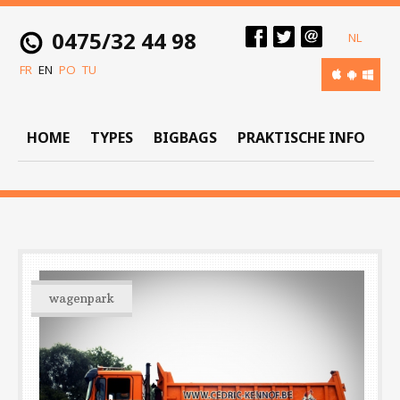
0475/32 44 98
NL
FR
EN
PO
TU
HOME
TYPES
BIGBAGS
PRAKTISCHE INFO
wagenpark