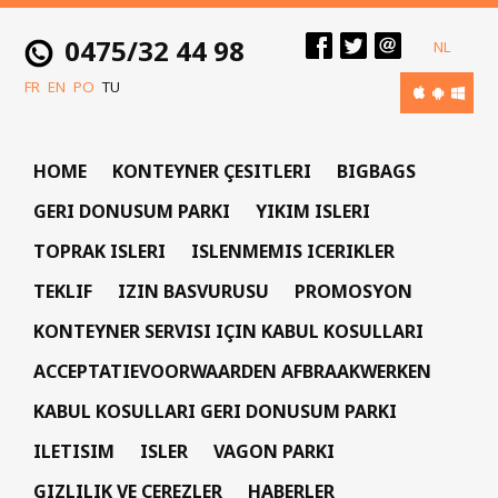
0475/32 44 98
NL
FR
EN
PO
TU
HOME
KONTEYNER ÇESITLERI
BIGBAGS
GERI DONUSUM PARKI
YIKIM ISLERI
TOPRAK ISLERI
ISLENMEMIS ICERIKLER
TEKLIF
IZIN BASVURUSU
PROMOSYON
KONTEYNER SERVISI IÇIN KABUL KOSULLARI
ACCEPTATIEVOORWAARDEN AFBRAAKWERKEN
KABUL KOSULLARI GERI DONUSUM PARKI
ILETISIM
ISLER
VAGON PARKI
GIZLILIK VE CEREZLER
HABERLER